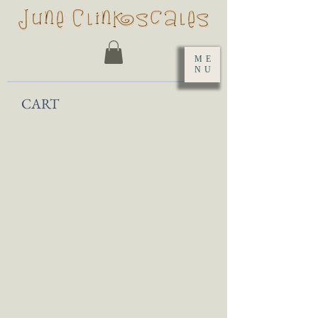
ME
NU
CART